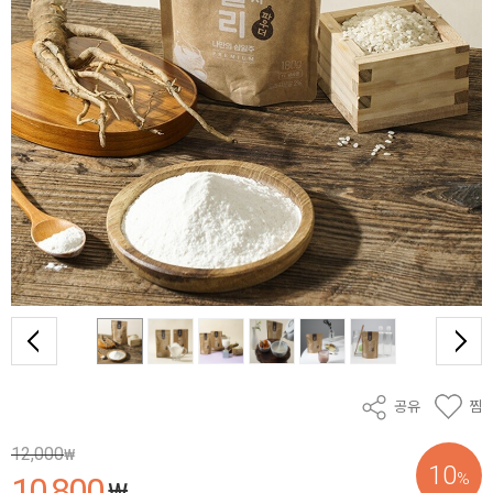
공유
찜
12,000
₩
10
%
10,800