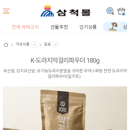
전체 카테고리
선물추천
인기상품
삼
가공식품
음료
K-도라지막걸리파우더 180g
국산쌀, 김치유산균, 유기농도라지분말을 가미한 무아스파탐 천연 도라지막
걸리파우더(밀키트)