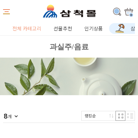
전체 카테고리
선물추천
인기상품
삼
과실주/음료
8
랭킹순
개