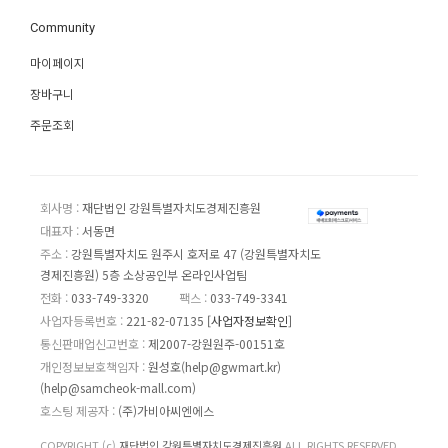
Community
마이페이지
장바구니
주문조회
회사명 :
재단법인 강원특별자치도경제진흥원
대표자 :
서동면
주소 :
강원특별자치도 원주시 호저로 47 (강원특별자치도
경제진흥원) 5층 소상공인부 온라인사업팀
전화 :
033-749-3320
팩스 :
033-749-3341
사업자등록번호 :
221-82-07135
[사업자정보확인]
통신판매업신고번호 :
제2007-강원원주-00151호
개인정보보호책임자 :
원성호(help@gwmart.kr)
(
help@samcheok-mall.com
)
호스팅 제공자 :
(주)가비아씨엔에스
COPYRIGHT (c)
재단법인 강원특별자치도경제진흥원
ALL RIGHTS RESERVED.