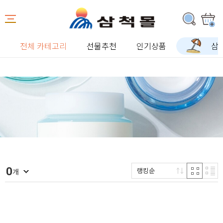
전체 카테고리
선물추천
인기상품
삼
0
랭킹순
개