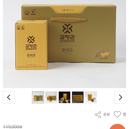
공유
찜
119,000
₩