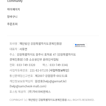
Community
마이페이지
장바구니
주문조회
회사명 :
재단법인 강원특별자치도경제진흥원
대표자 :
서동면
주소 :
강원특별자치도 원주시 호저로 47 (강원특별자치도
경제진흥원) 5층 소상공인부 온라인사업팀
전화 :
033-749-3320
팩스 :
033-749-3341
사업자등록번호 :
221-82-07135
[사업자정보확인]
통신판매업신고번호 :
제2007-강원원주-00151호
개인정보보호책임자 :
원성호(help@gwmart.kr)
(
help@samcheok-mall.com
)
호스팅 제공자 :
(주)가비아씨엔에스
COPYRIGHT (c)
재단법인 강원특별자치도경제진흥원
ALL RIGHTS RESERVED.