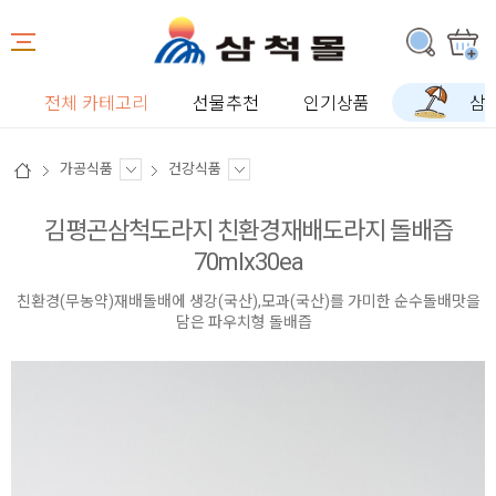
전체 카테고리
선물추천
인기상품
삼
가공식품
건강식품
김평곤삼척도라지 친환경재배도라지 돌배즙
70mlx30ea
친환경(무농약)재배돌배에 생강(국산),모과(국산)를 가미한 순수돌배맛을
담은 파우치형 돌배즙