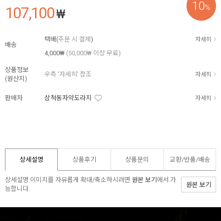
10
%
107,100
₩
택배(
주문 시 결제
)
자세히
배송
4,000₩
(50,000₩ 이상 무료)
상품정보
우측 '자세히' 참조
자세히
(원산지)
판매자
삼척동자약도라지
자세히
상세설명
상품후기
상품문의
교환/반품/
배송
상세설명 이미지를 자유롭게 확대/축소하시려면
원본 보기
에서 가
원본 보기
능합니다.