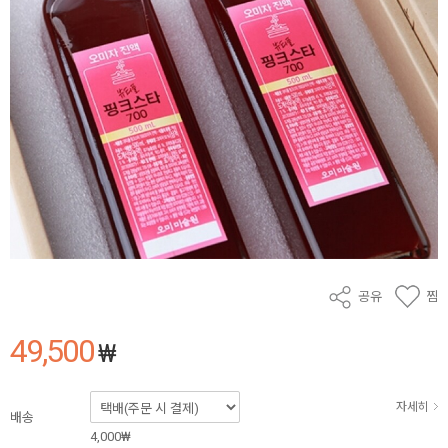
공유
찜
49,500
₩
자세히
배송
4,000₩