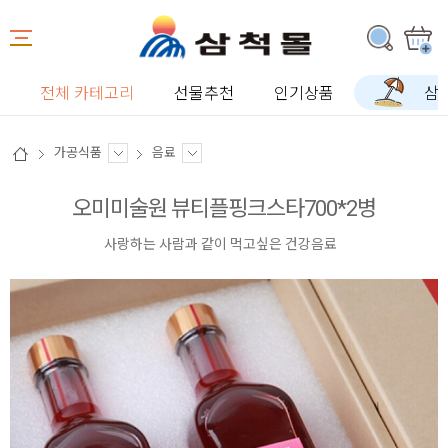
전체 카테고리
선물추천
인기상품
삼
가공식품
음료
오미미술원 뷰티플핑크스타700*2병
사랑하는 사람과 같이 먹고싶은 건강음료